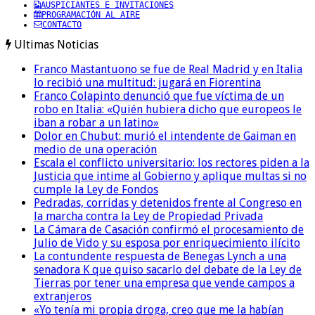
AUSPICIANTES E INVITACIONES
PROGRAMACIÓN AL AIRE
CONTACTO
Ultimas Noticias
Franco Mastantuono se fue de Real Madrid y en Italia
lo recibió una multitud: jugará en Fiorentina
Franco Colapinto denunció que fue víctima de un
robo en Italia: «Quién hubiera dicho que europeos le
iban a robar a un latino»
Dolor en Chubut: murió el intendente de Gaiman en
medio de una operación
Escala el conflicto universitario: los rectores piden a la
Justicia que intime al Gobierno y aplique multas si no
cumple la Ley de Fondos
Pedradas, corridas y detenidos frente al Congreso en
la marcha contra la Ley de Propiedad Privada
La Cámara de Casación confirmó el procesamiento de
Julio de Vido y su esposa por enriquecimiento ilícito
La contundente respuesta de Benegas Lynch a una
senadora K que quiso sacarlo del debate de la Ley de
Tierras por tener una empresa que vende campos a
extranjeros
«Yo tenía mi propia droga, creo que me la habían