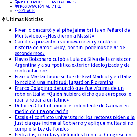
AUSPICIANTES E INVITACIONES
PROGRAMACIÓN AL AIRE
CONTACTO
Ultimas Noticias
River lo descartó y el pibe Jaime brilla en Peñarol de
Montevideo: «¿Nos dieron a Messi?»
Camilota presentó a su nueva novia y contó su
historia de amor: «Hoy, por fin, podemos dejar de
escondernos»
Flávio Bolsonaro culpó a Lula da Silva de la crisis con
Argentina y a su «política exterior ideologizada y de
confrontación»
Franco Mastantuono se fue de Real Madrid y en Italia
lo recibió una multitud: jugará en Fiorentina
Franco Colapinto denunció que fue víctima de un
robo en Italia: «Quién hubiera dicho que europeos le
iban a robar a un latino»
Dolor en Chubut: murió el intendente de Gaiman en
medio de una operación
Escala el conflicto universitario: los rectores piden a la
Justicia que intime al Gobierno y aplique multas si no
cumple la Ley de Fondos
Pedradas, corridas y detenidos frente al Congreso en