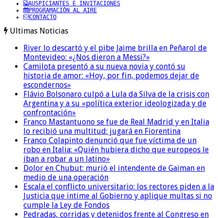
AUSPICIANTES E INVITACIONES
PROGRAMACIÓN AL AIRE
CONTACTO
Ultimas Noticias
River lo descartó y el pibe Jaime brilla en Peñarol de
Montevideo: «¿Nos dieron a Messi?»
Camilota presentó a su nueva novia y contó su
historia de amor: «Hoy, por fin, podemos dejar de
escondernos»
Flávio Bolsonaro culpó a Lula da Silva de la crisis con
Argentina y a su «política exterior ideologizada y de
confrontación»
Franco Mastantuono se fue de Real Madrid y en Italia
lo recibió una multitud: jugará en Fiorentina
Franco Colapinto denunció que fue víctima de un
robo en Italia: «Quién hubiera dicho que europeos le
iban a robar a un latino»
Dolor en Chubut: murió el intendente de Gaiman en
medio de una operación
Escala el conflicto universitario: los rectores piden a la
Justicia que intime al Gobierno y aplique multas si no
cumple la Ley de Fondos
Pedradas, corridas y detenidos frente al Congreso en