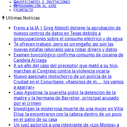
AUSPICIANTES E INVITACIONES
PROGRAMACIÓN AL AIRE
CONTACTO
Ultimas Noticias
Freno a la IA | Greg Abbott detiene la aprobación de
nuevos centros de datos en Texas debido a
preocupaciones sobre el consumo eléctrico y de agua
Te ofrecen trabajo, pero es un engaño: así son las
nuevas estafas laborales para robar dinero y datos
Examen toxicológico confirma consumo de cocaína de
Candela Arizaga
A un año del caso del preceptor que mató a su hijo,
marchan al Congreso contra la violencia vicaria
Nuevo asesinato motochorro de un policía de la
Ciudad en el Conurbano: «Asesinos de m…, los vamos
a agarrar»
Caso Agostina: la querella pidió la detención de la
madre y la hermana de Barrelier, principal acusado
por el crimen
Investigan la misteriosa muerte de una mujer en Villa
Elisa: la encontraron con la cabeza dentro de un pozo
en el patio de su casa
Un juez autorizó a una integrante de «Los Monos» a