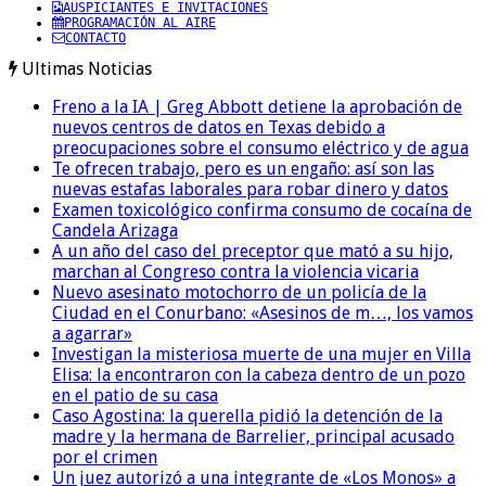
AUSPICIANTES E INVITACIONES
PROGRAMACIÓN AL AIRE
CONTACTO
Ultimas Noticias
Freno a la IA | Greg Abbott detiene la aprobación de
nuevos centros de datos en Texas debido a
preocupaciones sobre el consumo eléctrico y de agua
Te ofrecen trabajo, pero es un engaño: así son las
nuevas estafas laborales para robar dinero y datos
Examen toxicológico confirma consumo de cocaína de
Candela Arizaga
A un año del caso del preceptor que mató a su hijo,
marchan al Congreso contra la violencia vicaria
Nuevo asesinato motochorro de un policía de la
Ciudad en el Conurbano: «Asesinos de m…, los vamos
a agarrar»
Investigan la misteriosa muerte de una mujer en Villa
Elisa: la encontraron con la cabeza dentro de un pozo
en el patio de su casa
Caso Agostina: la querella pidió la detención de la
madre y la hermana de Barrelier, principal acusado
por el crimen
Un juez autorizó a una integrante de «Los Monos» a