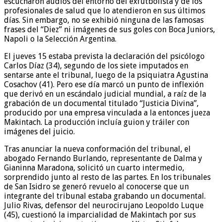
escucharon audios del entorno del exfutbolista y de los
profesionales de salud que lo atendieron en sus últimos
días. Sin embargo, no se exhibió ninguna de las famosas
frases del “Diez” ni imágenes de sus goles con Boca Juniors,
Napoli o la Selección Argentina.
El jueves 15 estaba prevista la declaración del psicólogo
Carlos Díaz (34), segundo de los siete imputados en
sentarse ante el tribunal, luego de la psiquiatra Agustina
Cosachov (41). Pero ese día marcó un punto de inflexión
que derivó en un escándalo judicial mundial, a raíz de la
grabación de un documental titulado “Justicia Divina”,
producido por una empresa vinculada a la entonces jueza
Makintach. La producción incluía guion y tráiler con
imágenes del juicio.
Tras anunciar la nueva conformación del tribunal, el
abogado Fernando Burlando, representante de Dalma y
Gianinna Maradona, solicitó un cuarto intermedio,
sorprendido junto al resto de las partes. En los tribunales
de San Isidro se generó revuelo al conocerse que un
integrante del tribunal estaba grabando un documental.
Julio Rivas, defensor del neurocirujano Leopoldo Luque
(45), cuestionó la imparcialidad de Makintach por sus