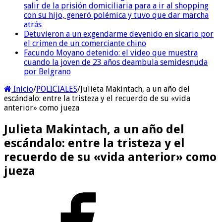
salir de la prisión domiciliaria para a ir al shopping
con su hijo, generó polémica y tuvo que dar marcha
atrás
Detuvieron a un exgendarme devenido en sicario por
el crimen de un comerciante chino
Facundo Moyano detenido: el video que muestra
cuando la joven de 23 años deambula semidesnuda
por Belgrano
Inicio
/
POLICIALES
/
Julieta Makintach, a un año del
escándalo: entre la tristeza y el recuerdo de su «vida
anterior» como jueza
Julieta Makintach, a un año del
escándalo: entre la tristeza y el
recuerdo de su «vida anterior» como
jueza