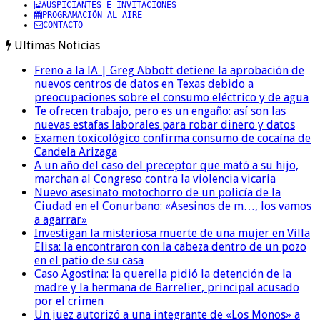
AUSPICIANTES E INVITACIONES
PROGRAMACIÓN AL AIRE
CONTACTO
Ultimas Noticias
Freno a la IA | Greg Abbott detiene la aprobación de
nuevos centros de datos en Texas debido a
preocupaciones sobre el consumo eléctrico y de agua
Te ofrecen trabajo, pero es un engaño: así son las
nuevas estafas laborales para robar dinero y datos
Examen toxicológico confirma consumo de cocaína de
Candela Arizaga
A un año del caso del preceptor que mató a su hijo,
marchan al Congreso contra la violencia vicaria
Nuevo asesinato motochorro de un policía de la
Ciudad en el Conurbano: «Asesinos de m…, los vamos
a agarrar»
Investigan la misteriosa muerte de una mujer en Villa
Elisa: la encontraron con la cabeza dentro de un pozo
en el patio de su casa
Caso Agostina: la querella pidió la detención de la
madre y la hermana de Barrelier, principal acusado
por el crimen
Un juez autorizó a una integrante de «Los Monos» a