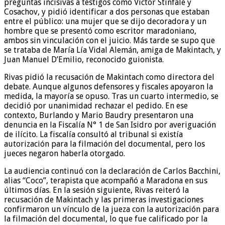
preguntas incisivas a testigos como Víctor Stinfale y
Cosachov, y pidió identificar a dos personas que estaban
entre el público: una mujer que se dijo decoradora y un
hombre que se presentó como escritor maradoniano,
ambos sin vinculación con el juicio. Más tarde se supo que
se trataba de María Lía Vidal Alemán, amiga de Makintach, y
Juan Manuel D’Emilio, reconocido guionista.
Rivas pidió la recusación de Makintach como directora del
debate. Aunque algunos defensores y fiscales apoyaron la
medida, la mayoría se opuso. Tras un cuarto intermedio, se
decidió por unanimidad rechazar el pedido. En ese
contexto, Burlando y Mario Baudry presentaron una
denuncia en la Fiscalía N° 1 de San Isidro por averiguación
de ilícito. La fiscalía consultó al tribunal si existía
autorización para la filmación del documental, pero los
jueces negaron haberla otorgado.
La audiencia continuó con la declaración de Carlos Bacchini,
alias “Coco”, terapista que acompañó a Maradona en sus
últimos días. En la sesión siguiente, Rivas reiteró la
recusación de Makintach y las primeras investigaciones
confirmaron un vínculo de la jueza con la autorización para
la filmación del documental, lo que fue calificado por la