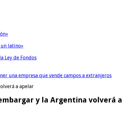
ión»
 un latino»
 la Ley de Fondos
tener una empresa que vende campos a extranjeros
olverá a apelar
 embargar y la Argentina volverá a