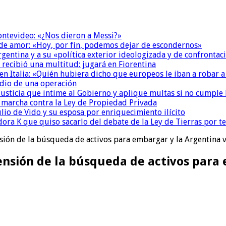
Montevideo: «¿Nos dieron a Messi?»
 de amor: «Hoy, por fin, podemos dejar de escondernos»
Argentina y a su «política exterior ideologizada y de confrontac
 recibió una multitud: jugará en Fiorentina
n Italia: «Quién hubiera dicho que europeos le iban a robar a
dio de una operación
la Justicia que intime al Gobierno y aplique multas si no cumple
a marcha contra la Ley de Propiedad Privada
io de Vido y su esposa por enriquecimiento ilícito
ora K que quiso sacarlo del debate de la Ley de Tierras por 
nsión de la búsqueda de activos para embargar y la Argentina v
pensión de la búsqueda de activos para