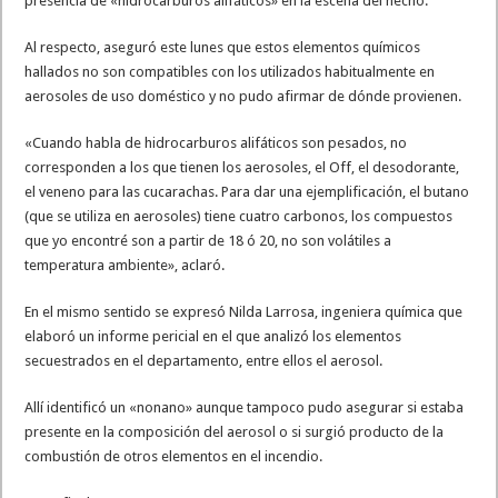
presencia de «hidrocarburos alifáticos» en la escena del hecho.
Al respecto, aseguró este lunes que estos elementos químicos
hallados no son compatibles con los utilizados habitualmente en
aerosoles de uso doméstico y no pudo afirmar de dónde provienen.
«Cuando habla de hidrocarburos alifáticos son pesados, no
corresponden a los que tienen los aerosoles, el Off, el desodorante,
el veneno para las cucarachas. Para dar una ejemplificación, el butano
(que se utiliza en aerosoles) tiene cuatro carbonos, los compuestos
que yo encontré son a partir de 18 ó 20, no son volátiles a
temperatura ambiente», aclaró.
En el mismo sentido se expresó Nilda Larrosa, ingeniera química que
elaboró un informe pericial en el que analizó los elementos
secuestrados en el departamento, entre ellos el aerosol.
Allí identificó un «nonano» aunque tampoco pudo asegurar si estaba
presente en la composición del aerosol o si surgió producto de la
combustión de otros elementos en el incendio.