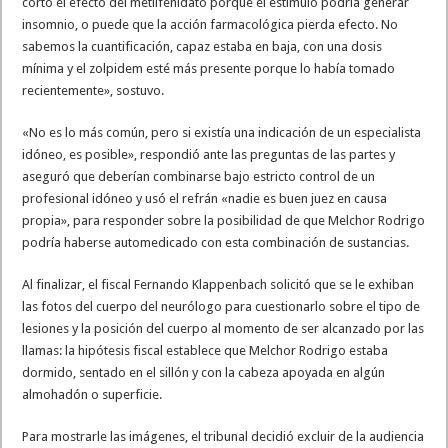
cortó el efecto del metilfenidato porque el estímulo podría generar
insomnio, o puede que la acción farmacológica pierda efecto. No
sabemos la cuantificación, capaz estaba en baja, con una dosis
mínima y el zolpidem esté más presente porque lo había tomado
recientemente», sostuvo.
«No es lo más común, pero si existía una indicación de un especialista
idóneo, es posible», respondió ante las preguntas de las partes y
aseguró que deberían combinarse bajo estricto control de un
profesional idóneo y usó el refrán «nadie es buen juez en causa
propia», para responder sobre la posibilidad de que Melchor Rodrigo
podría haberse automedicado con esta combinación de sustancias.
Al finalizar, el fiscal Fernando Klappenbach solicitó que se le exhiban
las fotos del cuerpo del neurólogo para cuestionarlo sobre el tipo de
lesiones y la posición del cuerpo al momento de ser alcanzado por las
llamas: la hipótesis fiscal establece que Melchor Rodrigo estaba
dormido, sentado en el sillón y con la cabeza apoyada en algún
almohadón o superficie.
Para mostrarle las imágenes, el tribunal decidió excluir de la audiencia