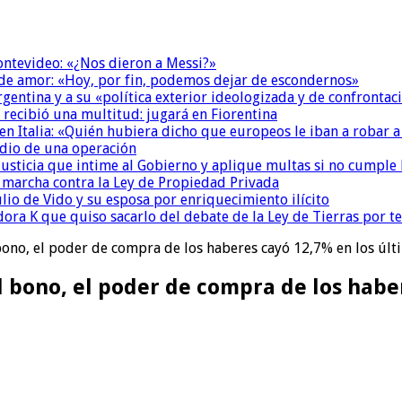
Montevideo: «¿Nos dieron a Messi?»
 de amor: «Hoy, por fin, podemos dejar de escondernos»
Argentina y a su «política exterior ideologizada y de confrontac
 recibió una multitud: jugará en Fiorentina
n Italia: «Quién hubiera dicho que europeos le iban a robar a
dio de una operación
la Justicia que intime al Gobierno y aplique multas si no cumple
a marcha contra la Ley de Propiedad Privada
io de Vido y su esposa por enriquecimiento ilícito
ora K que quiso sacarlo del debate de la Ley de Tierras por 
bono, el poder de compra de los haberes cayó 12,7% en los úl
l bono, el poder de compra de los habe