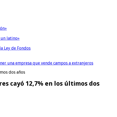
ión»
 un latino»
 la Ley de Fondos
tener una empresa que vende campos a extranjeros
timos dos años
res cayó 12,7% en los últimos dos