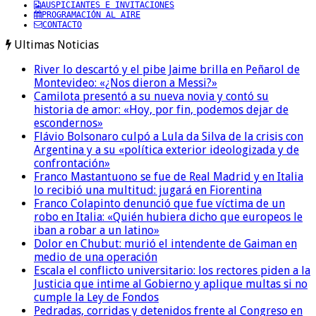
AUSPICIANTES E INVITACIONES
PROGRAMACIÓN AL AIRE
CONTACTO
Ultimas Noticias
River lo descartó y el pibe Jaime brilla en Peñarol de
Montevideo: «¿Nos dieron a Messi?»
Camilota presentó a su nueva novia y contó su
historia de amor: «Hoy, por fin, podemos dejar de
escondernos»
Flávio Bolsonaro culpó a Lula da Silva de la crisis con
Argentina y a su «política exterior ideologizada y de
confrontación»
Franco Mastantuono se fue de Real Madrid y en Italia
lo recibió una multitud: jugará en Fiorentina
Franco Colapinto denunció que fue víctima de un
robo en Italia: «Quién hubiera dicho que europeos le
iban a robar a un latino»
Dolor en Chubut: murió el intendente de Gaiman en
medio de una operación
Escala el conflicto universitario: los rectores piden a la
Justicia que intime al Gobierno y aplique multas si no
cumple la Ley de Fondos
Pedradas, corridas y detenidos frente al Congreso en