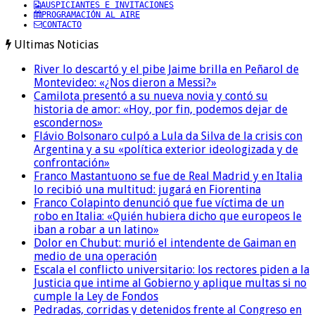
AUSPICIANTES E INVITACIONES
PROGRAMACIÓN AL AIRE
CONTACTO
Ultimas Noticias
River lo descartó y el pibe Jaime brilla en Peñarol de
Montevideo: «¿Nos dieron a Messi?»
Camilota presentó a su nueva novia y contó su
historia de amor: «Hoy, por fin, podemos dejar de
escondernos»
Flávio Bolsonaro culpó a Lula da Silva de la crisis con
Argentina y a su «política exterior ideologizada y de
confrontación»
Franco Mastantuono se fue de Real Madrid y en Italia
lo recibió una multitud: jugará en Fiorentina
Franco Colapinto denunció que fue víctima de un
robo en Italia: «Quién hubiera dicho que europeos le
iban a robar a un latino»
Dolor en Chubut: murió el intendente de Gaiman en
medio de una operación
Escala el conflicto universitario: los rectores piden a la
Justicia que intime al Gobierno y aplique multas si no
cumple la Ley de Fondos
Pedradas, corridas y detenidos frente al Congreso en