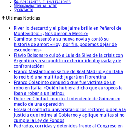
AUSPICIANTES E INVITACIONES
PROGRAMACIÓN AL AIRE
CONTACTO
Ultimas Noticias
River lo descartó y el pibe Jaime brilla en Peñarol de
Montevideo: «¿Nos dieron a Messi?»
Camilota presentó a su nueva novia y contó su
historia de amor: «Hoy, por fin, podemos dejar de
escondernos»
Flávio Bolsonaro culpó a Lula da Silva de la crisis con
Argentina y a su «política exterior ideologizada y de
confrontación»
Franco Mastantuono se fue de Real Madrid y en Italia
lo recibió una multitud: jugará en Fiorentina
Franco Colapinto denunció que fue víctima de un
robo en Italia: «Quién hubiera dicho que europeos le
iban a robar a un latino»
Dolor en Chubut: murió el intendente de Gaiman en
medio de una operación
Escala el conflicto universitario: los rectores piden a la
Justicia que intime al Gobierno y aplique multas si no
cumple la Ley de Fondos
Pedradas, corridas y detenidos frente al Congreso en