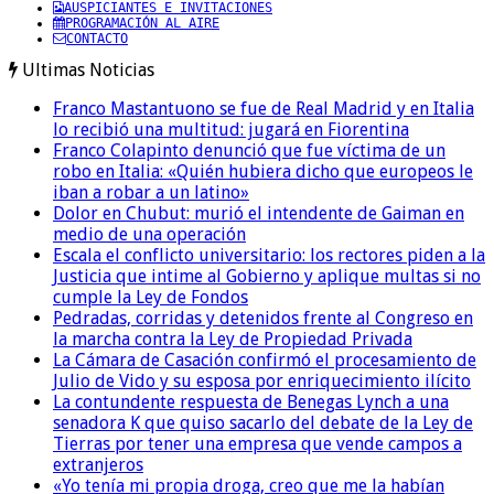
AUSPICIANTES E INVITACIONES
PROGRAMACIÓN AL AIRE
CONTACTO
Ultimas Noticias
Franco Mastantuono se fue de Real Madrid y en Italia
lo recibió una multitud: jugará en Fiorentina
Franco Colapinto denunció que fue víctima de un
robo en Italia: «Quién hubiera dicho que europeos le
iban a robar a un latino»
Dolor en Chubut: murió el intendente de Gaiman en
medio de una operación
Escala el conflicto universitario: los rectores piden a la
Justicia que intime al Gobierno y aplique multas si no
cumple la Ley de Fondos
Pedradas, corridas y detenidos frente al Congreso en
la marcha contra la Ley de Propiedad Privada
La Cámara de Casación confirmó el procesamiento de
Julio de Vido y su esposa por enriquecimiento ilícito
La contundente respuesta de Benegas Lynch a una
senadora K que quiso sacarlo del debate de la Ley de
Tierras por tener una empresa que vende campos a
extranjeros
«Yo tenía mi propia droga, creo que me la habían