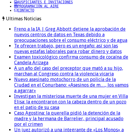
AUSPICIANTES E INVITACIONES
PROGRAMACIÓN AL AIRE
CONTACTO
Ultimas Noticias
Freno a la IA | Greg Abbott detiene la aprobación de
nuevos centros de datos en Texas debido a
preocupaciones sobre el consumo eléctrico y de agua
Te ofrecen trabajo, pero es un engaño: así son las
nuevas estafas laborales para robar dinero y datos
Examen toxicológico confirma consumo de cocaína de
Candela Arizaga
A un año del caso del preceptor que mató a su hijo,
marchan al Congreso contra la violencia vicaria
Nuevo asesinato motochorro de un policía de la
Ciudad en el Conurbano: «Asesinos de m…, los vamos
a agarrar»
Investigan la misteriosa muerte de una mujer en Villa
Elisa: la encontraron con la cabeza dentro de un pozo
en el patio de su casa
Caso Agostina: la querella pidió la detención de la
madre y la hermana de Barrelier, principal acusado
por el crimen
Un juez autorizó a una integrante de «Los Monos» a