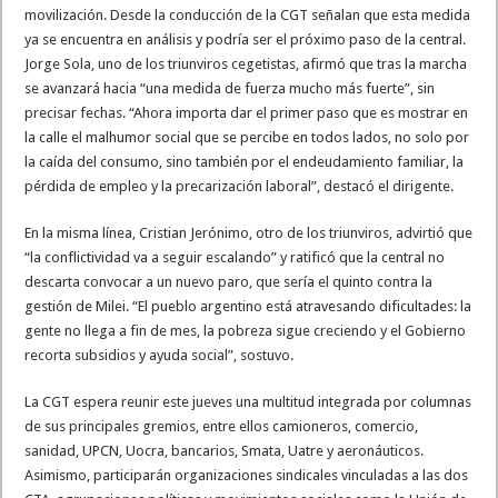
movilización. Desde la conducción de la CGT señalan que esta medida
ya se encuentra en análisis y podría ser el próximo paso de la central.
Jorge Sola, uno de los triunviros cegetistas, afirmó que tras la marcha
se avanzará hacia “una medida de fuerza mucho más fuerte”, sin
precisar fechas. “Ahora importa dar el primer paso que es mostrar en
la calle el malhumor social que se percibe en todos lados, no solo por
la caída del consumo, sino también por el endeudamiento familiar, la
pérdida de empleo y la precarización laboral”, destacó el dirigente.
En la misma línea, Cristian Jerónimo, otro de los triunviros, advirtió que
“la conflictividad va a seguir escalando” y ratificó que la central no
descarta convocar a un nuevo paro, que sería el quinto contra la
gestión de Milei. “El pueblo argentino está atravesando dificultades: la
gente no llega a fin de mes, la pobreza sigue creciendo y el Gobierno
recorta subsidios y ayuda social”, sostuvo.
La CGT espera reunir este jueves una multitud integrada por columnas
de sus principales gremios, entre ellos camioneros, comercio,
sanidad, UPCN, Uocra, bancarios, Smata, Uatre y aeronáuticos.
Asimismo, participarán organizaciones sindicales vinculadas a las dos