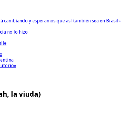
 está cambiando y esperamos que así también sea en Brasil»
ia no lo hizo
lle
co
gentina
cutorio»
ah, la viuda)