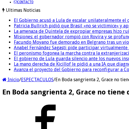
CONTACTO
Ultimas Noticias
El Gobierno acusó a Lula de escalar unilateralmente el 
Patricia Bullrich pidió que Brasil «no se victimice» y ap
La amenaza de Quintela de expropiar empresas hizo ruido
Misiones: el gobernador rompió con Rovira y se profundi
Facundo Moyano fue demorado en Belgrano tras un viol
Anabel Fernández Sagasti pide participar virtualmente 
El peronismo fogonea la marcha contra la extranjerizaci
El gobierno de Lula guarda silencio ante los nuevos ins
La mano derecha de Kicillof le pidió a una IA que diagn
Avanza el proyecto del Gobierno para reconfigurar a 
Inicio
/
ESPECTACULOS
/
En Boda sangrienta 2, Grace no tiene
En Boda sangrienta 2, Grace no tiene d