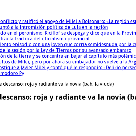
conflicto y ratificó el apoyo de Milei a Bolsonaro: «La región
untó a la intromisión política de Lula en la región
 en el peronismo: Kicillof se despega y dice que en la Provinc
za la fractura del oficialismo provincial
ento episodio con una joven que corría semidesnuda por la ca
de la sesión por la Ley de Tierras por su avanzado embarazo
ón de la tierra y se concentra en bajar el capítulo más polémi
ultos de Milei, pero por ahora su embajador no vuelve a la Ar
ostique a Javier Milei y contó qué le respondió: «Delirio perse
Comodoro Py
 descanso: roja y radiante va la novia (bah, la viuda)
escanso: roja y radiante va la novia (b