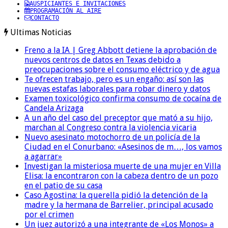
AUSPICIANTES E INVITACIONES
PROGRAMACIÓN AL AIRE
CONTACTO
Ultimas Noticias
Freno a la IA | Greg Abbott detiene la aprobación de
nuevos centros de datos en Texas debido a
preocupaciones sobre el consumo eléctrico y de agua
Te ofrecen trabajo, pero es un engaño: así son las
nuevas estafas laborales para robar dinero y datos
Examen toxicológico confirma consumo de cocaína de
Candela Arizaga
A un año del caso del preceptor que mató a su hijo,
marchan al Congreso contra la violencia vicaria
Nuevo asesinato motochorro de un policía de la
Ciudad en el Conurbano: «Asesinos de m…, los vamos
a agarrar»
Investigan la misteriosa muerte de una mujer en Villa
Elisa: la encontraron con la cabeza dentro de un pozo
en el patio de su casa
Caso Agostina: la querella pidió la detención de la
madre y la hermana de Barrelier, principal acusado
por el crimen
Un juez autorizó a una integrante de «Los Monos» a