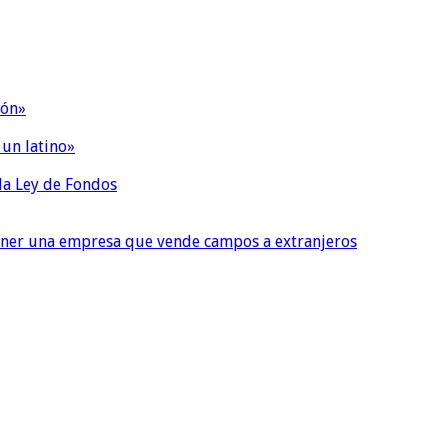
ión»
 un latino»
 la Ley de Fondos
tener una empresa que vende campos a extranjeros