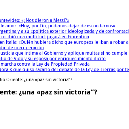
Montevideo: «¿Nos dieron a Messi?»
 de amor: «Hoy, por fin, podemos dejar de escondernos»
Argentina y a su «política exterior ideologizada y de confrontac
 recibió una multitud: jugará en Fiorentina
n Italia: «Quién hubiera dicho que europeos le iban a robar a
dio de una operación
la Justicia que intime al Gobierno y aplique multas si no cumple
io de Vido y su esposa por enriquecimiento ilícito
a marcha contra la Ley de Propiedad Privada
ora K que quiso sacarlo del debate de la Ley de Tierras por 
io Oriente: ¿una «paz sin victoria”?
ente: ¿una «paz sin victoria”?