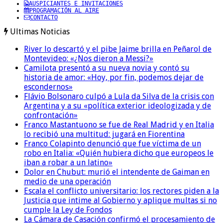
AUSPICIANTES E INVITACIONES
PROGRAMACIÓN AL AIRE
CONTACTO
Ultimas Noticias
River lo descartó y el pibe Jaime brilla en Peñarol de
Montevideo: «¿Nos dieron a Messi?»
Camilota presentó a su nueva novia y contó su
historia de amor: «Hoy, por fin, podemos dejar de
escondernos»
Flávio Bolsonaro culpó a Lula da Silva de la crisis con
Argentina y a su «política exterior ideologizada y de
confrontación»
Franco Mastantuono se fue de Real Madrid y en Italia
lo recibió una multitud: jugará en Fiorentina
Franco Colapinto denunció que fue víctima de un
robo en Italia: «Quién hubiera dicho que europeos le
iban a robar a un latino»
Dolor en Chubut: murió el intendente de Gaiman en
medio de una operación
Escala el conflicto universitario: los rectores piden a la
Justicia que intime al Gobierno y aplique multas si no
cumple la Ley de Fondos
La Cámara de Casación confirmó el procesamiento de