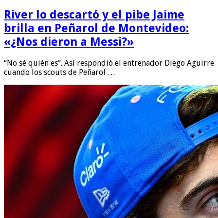
River lo descartó y el pibe Jaime
brilla en Peñarol de Montevideo:
«¿Nos dieron a Messi?»
“No sé quién es”. Así respondió el entrenador Diego Aguirre
cuando los scouts de Peñarol …