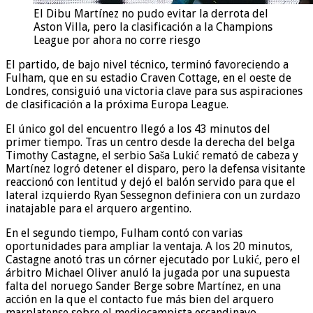
El Dibu Martínez no pudo evitar la derrota del
Aston Villa, pero la clasificación a la Champions
League por ahora no corre riesgo
El partido, de bajo nivel técnico, terminó favoreciendo a
Fulham, que en su estadio Craven Cottage, en el oeste de
Londres, consiguió una victoria clave para sus aspiraciones
de clasificación a la próxima Europa League.
El único gol del encuentro llegó a los 43 minutos del
primer tiempo. Tras un centro desde la derecha del belga
Timothy Castagne, el serbio Saša Lukić remató de cabeza y
Martínez logró detener el disparo, pero la defensa visitante
reaccionó con lentitud y dejó el balón servido para que el
lateral izquierdo Ryan Sessegnon definiera con un zurdazo
inatajable para el arquero argentino.
En el segundo tiempo, Fulham contó con varias
oportunidades para ampliar la ventaja. A los 20 minutos,
Castagne anotó tras un córner ejecutado por Lukić, pero el
árbitro Michael Oliver anuló la jugada por una supuesta
falta del noruego Sander Berge sobre Martínez, en una
acción en la que el contacto fue más bien del arquero
marplatense sobre el mediocampista escandinavo.