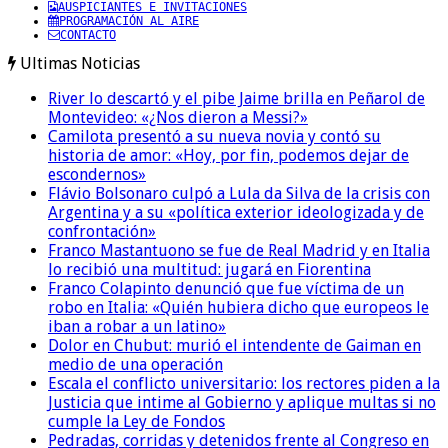
AUSPICIANTES E INVITACIONES
PROGRAMACIÓN AL AIRE
CONTACTO
Ultimas Noticias
River lo descartó y el pibe Jaime brilla en Peñarol de
Montevideo: «¿Nos dieron a Messi?»
Camilota presentó a su nueva novia y contó su
historia de amor: «Hoy, por fin, podemos dejar de
escondernos»
Flávio Bolsonaro culpó a Lula da Silva de la crisis con
Argentina y a su «política exterior ideologizada y de
confrontación»
Franco Mastantuono se fue de Real Madrid y en Italia
lo recibió una multitud: jugará en Fiorentina
Franco Colapinto denunció que fue víctima de un
robo en Italia: «Quién hubiera dicho que europeos le
iban a robar a un latino»
Dolor en Chubut: murió el intendente de Gaiman en
medio de una operación
Escala el conflicto universitario: los rectores piden a la
Justicia que intime al Gobierno y aplique multas si no
cumple la Ley de Fondos
Pedradas, corridas y detenidos frente al Congreso en