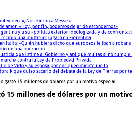
Montevideo: «¿Nos dieron a Messi?»
 de amor: «Hoy, por fin, podemos dejar de escondernos»
Argentina y a su «política exterior ideologizada y de confrontac
 recibió una multitud: jugará en Fiorentina
n Italia: «Quién hubiera dicho que europeos le iban a robar a
dio de una operación
la Justicia que intime al Gobierno y aplique multas si no cumple
a marcha contra la Ley de Propiedad Privada
io de Vido y su esposa por enriquecimiento ilícito
ora K que quiso sacarlo del debate de la Ley de Tierras por 
ein gastó 15 millones de dólares por un motivo especial
tó 15 millones de dólares por un motiv