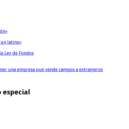
ión»
 un latino»
 la Ley de Fondos
tener una empresa que vende campos a extranjeros
o especial