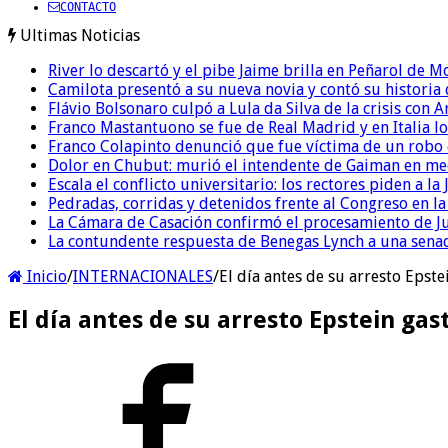
CONTACTO
Ultimas Noticias
River lo descartó y el pibe Jaime brilla en Peñarol de 
Camilota presentó a su nueva novia y contó su historia
Flávio Bolsonaro culpó a Lula da Silva de la crisis con 
Franco Mastantuono se fue de Real Madrid y en Italia lo
Franco Colapinto denunció que fue víctima de un robo e
Dolor en Chubut: murió el intendente de Gaiman en me
Escala el conflicto universitario: los rectores piden a 
Pedradas, corridas y detenidos frente al Congreso en l
La Cámara de Casación confirmó el procesamiento de Jul
La contundente respuesta de Benegas Lynch a una senad
Inicio
/
INTERNACIONALES
/
El día antes de su arresto Epst
El día antes de su arresto Epstein gas