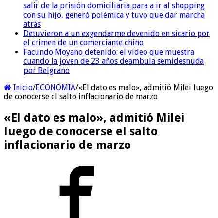
salir de la prisión domiciliaria para a ir al shopping
con su hijo, generó polémica y tuvo que dar marcha
atrás
Detuvieron a un exgendarme devenido en sicario por
el crimen de un comerciante chino
Facundo Moyano detenido: el video que muestra
cuando la joven de 23 años deambula semidesnuda
por Belgrano
Inicio
/
ECONOMIA
/
«El dato es malo», admitió Milei luego
de conocerse el salto inflacionario de marzo
«El dato es malo», admitió Milei
luego de conocerse el salto
inflacionario de marzo