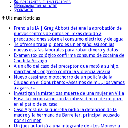
AUSPICIANTES E INVITACIONES
PROGRAMACIÓN AL AIRE
CONTACTO
Ultimas Noticias
Freno a la IA | Greg Abbott detiene la aprobación de
nuevos centros de datos en Texas debido a
preocupaciones sobre el consumo eléctrico y de agua
Te ofrecen trabajo, pero es un engaño: así son las
nuevas estafas laborales para robar dinero y datos
Examen toxicológico confirma consumo de cocaína de
Candela Arizaga
A un año del caso del preceptor que mató a su hijo,
marchan al Congreso contra la violencia vicaria
Nuevo asesinato motochorro de un policía de la
Ciudad en el Conurbano: «Asesinos de m…, los vamos
a agarrar»
Investigan la misteriosa muerte de una mujer en Villa
Elisa: la encontraron con la cabeza dentro de un pozo
en el patio de su casa
Caso Agostina: la querella pidió la detención de la
madre y la hermana de Barrelier, principal acusado
por el crimen
Un juez autorizó a una integrante de «Los Monos» a