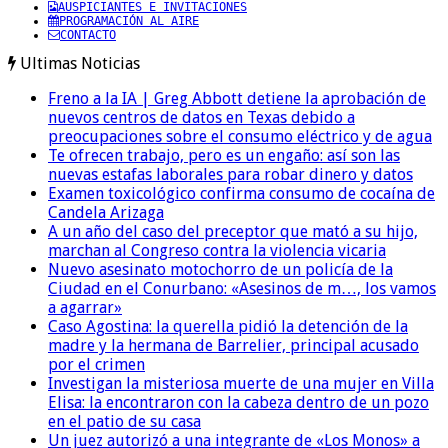
AUSPICIANTES E INVITACIONES
PROGRAMACIÓN AL AIRE
CONTACTO
Ultimas Noticias
Freno a la IA | Greg Abbott detiene la aprobación de
nuevos centros de datos en Texas debido a
preocupaciones sobre el consumo eléctrico y de agua
Te ofrecen trabajo, pero es un engaño: así son las
nuevas estafas laborales para robar dinero y datos
Examen toxicológico confirma consumo de cocaína de
Candela Arizaga
A un año del caso del preceptor que mató a su hijo,
marchan al Congreso contra la violencia vicaria
Nuevo asesinato motochorro de un policía de la
Ciudad en el Conurbano: «Asesinos de m…, los vamos
a agarrar»
Caso Agostina: la querella pidió la detención de la
madre y la hermana de Barrelier, principal acusado
por el crimen
Investigan la misteriosa muerte de una mujer en Villa
Elisa: la encontraron con la cabeza dentro de un pozo
en el patio de su casa
Un juez autorizó a una integrante de «Los Monos» a