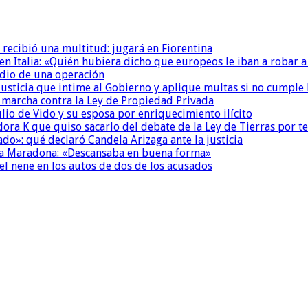
 recibió una multitud: jugará en Fiorentina
n Italia: «Quién hubiera dicho que europeos le iban a robar a
dio de una operación
la Justicia que intime al Gobierno y aplique multas si no cumple
a marcha contra la Ley de Propiedad Privada
io de Vido y su esposa por enriquecimiento ilícito
ora K que quiso sacarlo del debate de la Ley de Tierras por 
do»: qué declaró Candela Arizaga ante la justicia
a a Maradona: «Descansaba en buena forma»
el nene en los autos de dos de los acusados