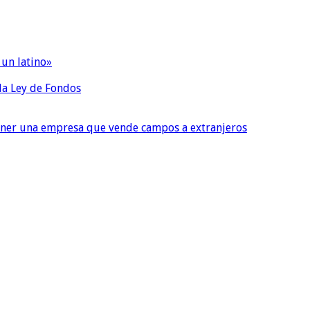
 un latino»
 la Ley de Fondos
tener una empresa que vende campos a extranjeros