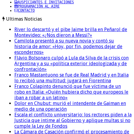
AUSPICIANTES E INVITACIONES
PROGRAMACIÓN AL AIRE
CONTACTO
Ultimas Noticias
River lo descartó y el pibe Jaime brilla en Peñarol de
Montevideo: «¿Nos dieron a Messi?»
Camilota presentó a su nueva novia y contó su
historia de amor: «Hoy, por fin, podemos dejar de
escondernos»
Flávio Bolsonaro culpó a Lula da Silva de la crisis con
Argentina y a su «política exterior ideologizada y de
confrontación»
Franco Mastantuono se fue de Real Madrid y en Italia
lo recibió una multitud: jugará en Fiorentina
Franco Colapinto denunció que fue víctima de un
robo en Italia: «Quién hubiera dicho que europeos le
iban a robar a un latino»
Dolor en Chubut: murió el intendente de Gaiman en
medio de una operación
Escala el conflicto universitario: los rectores piden a la
Justicia que intime al Gobierno y aplique multas si no
cumple la Ley de Fondos
La Cámara de Casación confirmó el procesamiento de