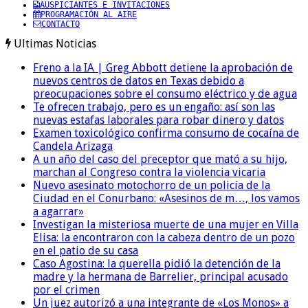
AUSPICIANTES E INVITACIONES
PROGRAMACIÓN AL AIRE
CONTACTO
Ultimas Noticias
Freno a la IA | Greg Abbott detiene la aprobación de
nuevos centros de datos en Texas debido a
preocupaciones sobre el consumo eléctrico y de agua
Te ofrecen trabajo, pero es un engaño: así son las
nuevas estafas laborales para robar dinero y datos
Examen toxicológico confirma consumo de cocaína de
Candela Arizaga
A un año del caso del preceptor que mató a su hijo,
marchan al Congreso contra la violencia vicaria
Nuevo asesinato motochorro de un policía de la
Ciudad en el Conurbano: «Asesinos de m…, los vamos
a agarrar»
Investigan la misteriosa muerte de una mujer en Villa
Elisa: la encontraron con la cabeza dentro de un pozo
en el patio de su casa
Caso Agostina: la querella pidió la detención de la
madre y la hermana de Barrelier, principal acusado
por el crimen
Un juez autorizó a una integrante de «Los Monos» a