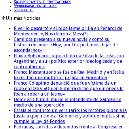
AUSPICIANTES E INVITACIONES
PROGRAMACIÓN AL AIRE
CONTACTO
Ultimas Noticias
River lo descartó y el pibe Jaime brilla en Peñarol de
Montevideo: «¿Nos dieron a Messi?»
Camilota presentó a su nueva novia y contó su
historia de amor: «Hoy, por fin, podemos dejar de
escondernos»
Flávio Bolsonaro culpó a Lula da Silva de la crisis con
Argentina y a su «política exterior ideologizada y de
confrontación»
Franco Mastantuono se fue de Real Madrid y en Italia
lo recibió una multitud: jugará en Fiorentina
Franco Colapinto denunció que fue víctima de un
robo en Italia: «Quién hubiera dicho que europeos le
iban a robar a un latino»
Dolor en Chubut: murió el intendente de Gaiman en
medio de una operación
Escala el conflicto universitario: los rectores piden a la
Justicia que intime al Gobierno y aplique multas si no
cumple la Ley de Fondos
Pedradas, corridas y detenidos frente al Congreso en