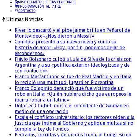
AUSPICIANTES E INVITACIONES
PROGRAMACIÓN AL AIRE
CONTACTO
Ultimas Noticias
River lo descartó y el pibe Jaime brilla en Peñarol de
Montevideo: «¿Nos dieron a Messi?»
Camilota presentó a su nueva novia y contó su
historia de amor: «Hoy, por fin, podemos dejar de
escondernos»
Flávio Bolsonaro culpó a Lula da Silva de la crisis con
Argentina y a su «política exterior ideologizada y de
confrontación»
Franco Mastantuono se fue de Real Madrid y en Italia
lo recibió una multitud: jugará en Fiorentina
Franco Colapinto denunció que fue víctima de un
robo en Italia: «Quién hubiera dicho que europeos le
iban a robar a un latino»
Dolor en Chubut: murió el intendente de Gaiman en
medio de una operación
Escala el conflicto universitario: los rectores piden a la
Justicia que intime al Gobierno y aplique multas si no
cumple la Ley de Fondos
Pedradas, corridas y detenidos frente al Congreso en