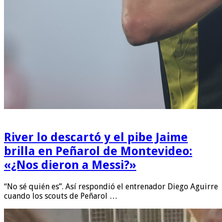
River lo descartó y el pibe Jaime
brilla en Peñarol de Montevideo:
«¿Nos dieron a Messi?»
“No sé quién es”. Así respondió el entrenador Diego Aguirre
cuando los scouts de Peñarol …