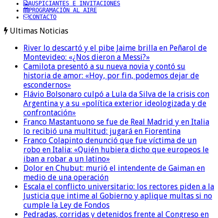
AUSPICIANTES E INVITACIONES
PROGRAMACIÓN AL AIRE
CONTACTO
Ultimas Noticias
River lo descartó y el pibe Jaime brilla en Peñarol de
Montevideo: «¿Nos dieron a Messi?»
Camilota presentó a su nueva novia y contó su
historia de amor: «Hoy, por fin, podemos dejar de
escondernos»
Flávio Bolsonaro culpó a Lula da Silva de la crisis con
Argentina y a su «política exterior ideologizada y de
confrontación»
Franco Mastantuono se fue de Real Madrid y en Italia
lo recibió una multitud: jugará en Fiorentina
Franco Colapinto denunció que fue víctima de un
robo en Italia: «Quién hubiera dicho que europeos le
iban a robar a un latino»
Dolor en Chubut: murió el intendente de Gaiman en
medio de una operación
Escala el conflicto universitario: los rectores piden a la
Justicia que intime al Gobierno y aplique multas si no
cumple la Ley de Fondos
Pedradas, corridas y detenidos frente al Congreso en