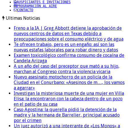
AUSPICIANTES E INVITACIONES
PROGRAMACIÓN AL AIRE
CONTACTO
Ultimas Noticias
Freno a la IA | Greg Abbott detiene la aprobación de
nuevos centros de datos en Texas debido a
preocupaciones sobre el consumo eléctrico y de agua
Te ofrecen trabajo, pero es un engaño: así son las
nuevas estafas laborales para robar dinero y datos
Examen toxicológico confirma consumo de cocaína de
Candela Arizaga
A un año del caso del preceptor que mató a su hijo,
marchan al Congreso contra la violencia vicaria
Nuevo asesinato motochorro de un policía de la
Ciudad en el Conurbano: «Asesinos de m…, los vamos
a agarrar»
Investigan la misteriosa muerte de una mujer en Villa
Elisa: la encontraron con la cabeza dentro de un pozo
en el patio de su casa
Caso Agostina: la querella pidió la detención de la
madre y la hermana de Barrelier, principal acusado
por el crimen
Un juez autorizó a una integrante de «Los Monos» a