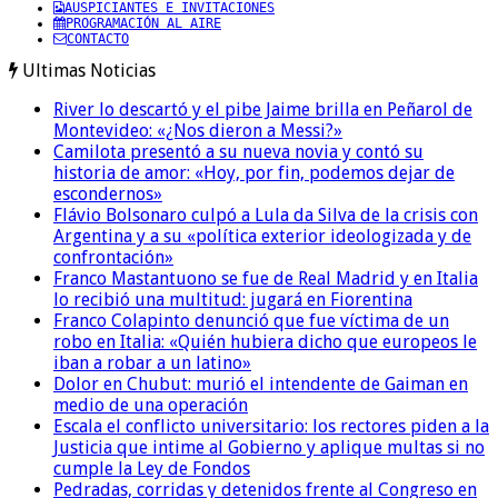
AUSPICIANTES E INVITACIONES
PROGRAMACIÓN AL AIRE
CONTACTO
Ultimas Noticias
River lo descartó y el pibe Jaime brilla en Peñarol de
Montevideo: «¿Nos dieron a Messi?»
Camilota presentó a su nueva novia y contó su
historia de amor: «Hoy, por fin, podemos dejar de
escondernos»
Flávio Bolsonaro culpó a Lula da Silva de la crisis con
Argentina y a su «política exterior ideologizada y de
confrontación»
Franco Mastantuono se fue de Real Madrid y en Italia
lo recibió una multitud: jugará en Fiorentina
Franco Colapinto denunció que fue víctima de un
robo en Italia: «Quién hubiera dicho que europeos le
iban a robar a un latino»
Dolor en Chubut: murió el intendente de Gaiman en
medio de una operación
Escala el conflicto universitario: los rectores piden a la
Justicia que intime al Gobierno y aplique multas si no
cumple la Ley de Fondos
Pedradas, corridas y detenidos frente al Congreso en