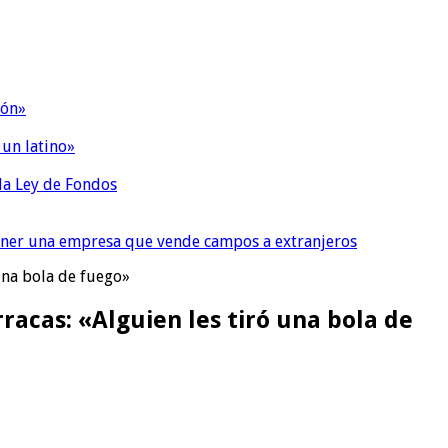
ión»
 un latino»
 la Ley de Fondos
tener una empresa que vende campos a extranjeros
 una bola de fuego»
rracas: «Alguien les tiró una bola de