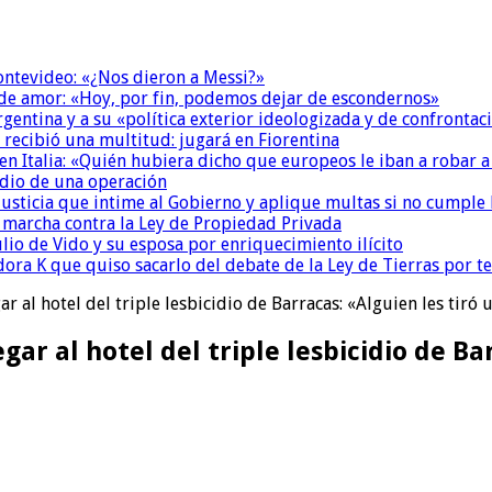
Montevideo: «¿Nos dieron a Messi?»
 de amor: «Hoy, por fin, podemos dejar de escondernos»
Argentina y a su «política exterior ideologizada y de confrontac
 recibió una multitud: jugará en Fiorentina
n Italia: «Quién hubiera dicho que europeos le iban a robar a
dio de una operación
la Justicia que intime al Gobierno y aplique multas si no cumple
a marcha contra la Ley de Propiedad Privada
io de Vido y su esposa por enriquecimiento ilícito
ora K que quiso sacarlo del debate de la Ley de Tierras por 
ar al hotel del triple lesbicidio de Barracas: «Alguien les tiró
gar al hotel del triple lesbicidio de Ba