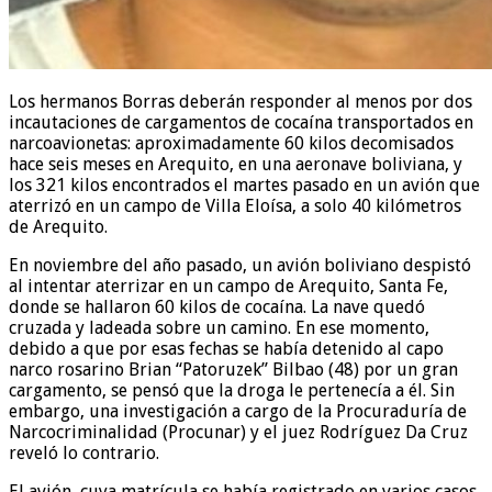
Los hermanos Borras deberán responder al menos por dos
incautaciones de cargamentos de cocaína transportados en
narcoavionetas: aproximadamente 60 kilos decomisados
hace seis meses en Arequito, en una aeronave boliviana, y
los 321 kilos encontrados el martes pasado en un avión que
aterrizó en un campo de Villa Eloísa, a solo 40 kilómetros
de Arequito.
En noviembre del año pasado, un avión boliviano despistó
al intentar aterrizar en un campo de Arequito, Santa Fe,
donde se hallaron 60 kilos de cocaína. La nave quedó
cruzada y ladeada sobre un camino. En ese momento,
debido a que por esas fechas se había detenido al capo
narco rosarino Brian “Patoruzek” Bilbao (48) por un gran
cargamento, se pensó que la droga le pertenecía a él. Sin
embargo, una investigación a cargo de la Procuraduría de
Narcocriminalidad (Procunar) y el juez Rodríguez Da Cruz
reveló lo contrario.
El avión, cuya matrícula se había registrado en varios casos,