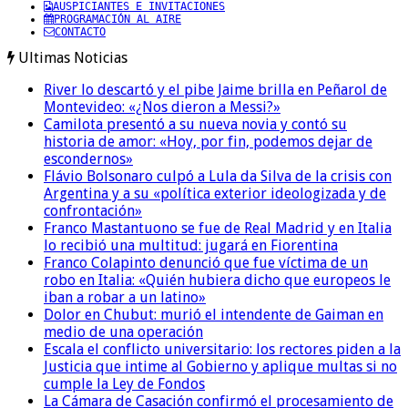
AUSPICIANTES E INVITACIONES
PROGRAMACIÓN AL AIRE
CONTACTO
Ultimas Noticias
River lo descartó y el pibe Jaime brilla en Peñarol de
Montevideo: «¿Nos dieron a Messi?»
Camilota presentó a su nueva novia y contó su
historia de amor: «Hoy, por fin, podemos dejar de
escondernos»
Flávio Bolsonaro culpó a Lula da Silva de la crisis con
Argentina y a su «política exterior ideologizada y de
confrontación»
Franco Mastantuono se fue de Real Madrid y en Italia
lo recibió una multitud: jugará en Fiorentina
Franco Colapinto denunció que fue víctima de un
robo en Italia: «Quién hubiera dicho que europeos le
iban a robar a un latino»
Dolor en Chubut: murió el intendente de Gaiman en
medio de una operación
Escala el conflicto universitario: los rectores piden a la
Justicia que intime al Gobierno y aplique multas si no
cumple la Ley de Fondos
La Cámara de Casación confirmó el procesamiento de