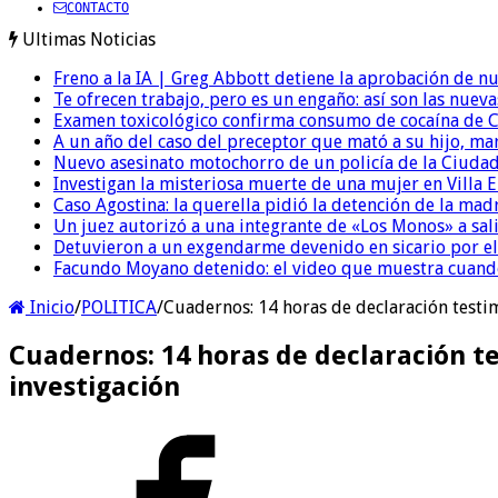
CONTACTO
Ultimas Noticias
Freno a la IA | Greg Abbott detiene la aprobación de n
Te ofrecen trabajo, pero es un engaño: así son las nueva
Examen toxicológico confirma consumo de cocaína de C
A un año del caso del preceptor que mató a su hijo, mar
Nuevo asesinato motochorro de un policía de la Ciudad
Investigan la misteriosa muerte de una mujer en Villa El
Caso Agostina: la querella pidió la detención de la mad
Un juez autorizó a una integrante de «Los Monos» a sali
Detuvieron a un exgendarme devenido en sicario por e
Facundo Moyano detenido: el video que muestra cuand
Inicio
/
POLITICA
/
Cuadernos: 14 horas de declaración testim
Cuadernos: 14 horas de declaración tes
investigación