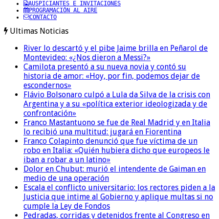
AUSPICIANTES E INVITACIONES
PROGRAMACIÓN AL AIRE
CONTACTO
Ultimas Noticias
River lo descartó y el pibe Jaime brilla en Peñarol de
Montevideo: «¿Nos dieron a Messi?»
Camilota presentó a su nueva novia y contó su
historia de amor: «Hoy, por fin, podemos dejar de
escondernos»
Flávio Bolsonaro culpó a Lula da Silva de la crisis con
Argentina y a su «política exterior ideologizada y de
confrontación»
Franco Mastantuono se fue de Real Madrid y en Italia
lo recibió una multitud: jugará en Fiorentina
Franco Colapinto denunció que fue víctima de un
robo en Italia: «Quién hubiera dicho que europeos le
iban a robar a un latino»
Dolor en Chubut: murió el intendente de Gaiman en
medio de una operación
Escala el conflicto universitario: los rectores piden a la
Justicia que intime al Gobierno y aplique multas si no
cumple la Ley de Fondos
Pedradas, corridas y detenidos frente al Congreso en