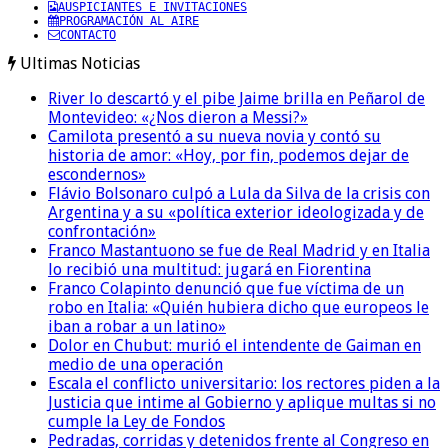
AUSPICIANTES E INVITACIONES
PROGRAMACIÓN AL AIRE
CONTACTO
Ultimas Noticias
River lo descartó y el pibe Jaime brilla en Peñarol de
Montevideo: «¿Nos dieron a Messi?»
Camilota presentó a su nueva novia y contó su
historia de amor: «Hoy, por fin, podemos dejar de
escondernos»
Flávio Bolsonaro culpó a Lula da Silva de la crisis con
Argentina y a su «política exterior ideologizada y de
confrontación»
Franco Mastantuono se fue de Real Madrid y en Italia
lo recibió una multitud: jugará en Fiorentina
Franco Colapinto denunció que fue víctima de un
robo en Italia: «Quién hubiera dicho que europeos le
iban a robar a un latino»
Dolor en Chubut: murió el intendente de Gaiman en
medio de una operación
Escala el conflicto universitario: los rectores piden a la
Justicia que intime al Gobierno y aplique multas si no
cumple la Ley de Fondos
Pedradas, corridas y detenidos frente al Congreso en