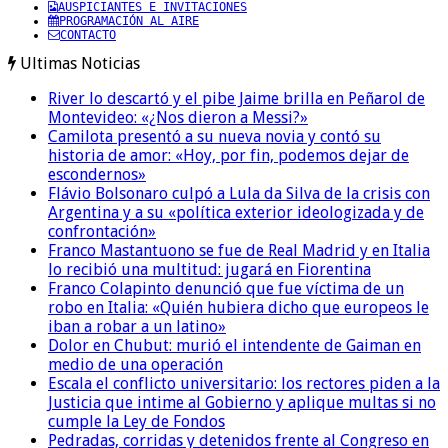
AUSPICIANTES E INVITACIONES
PROGRAMACIÓN AL AIRE
CONTACTO
Ultimas Noticias
River lo descartó y el pibe Jaime brilla en Peñarol de
Montevideo: «¿Nos dieron a Messi?»
Camilota presentó a su nueva novia y contó su
historia de amor: «Hoy, por fin, podemos dejar de
escondernos»
Flávio Bolsonaro culpó a Lula da Silva de la crisis con
Argentina y a su «política exterior ideologizada y de
confrontación»
Franco Mastantuono se fue de Real Madrid y en Italia
lo recibió una multitud: jugará en Fiorentina
Franco Colapinto denunció que fue víctima de un
robo en Italia: «Quién hubiera dicho que europeos le
iban a robar a un latino»
Dolor en Chubut: murió el intendente de Gaiman en
medio de una operación
Escala el conflicto universitario: los rectores piden a la
Justicia que intime al Gobierno y aplique multas si no
cumple la Ley de Fondos
Pedradas, corridas y detenidos frente al Congreso en