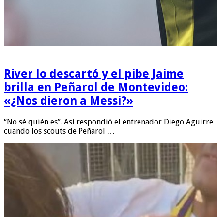
River lo descartó y el pibe Jaime
brilla en Peñarol de Montevideo:
«¿Nos dieron a Messi?»
“No sé quién es”. Así respondió el entrenador Diego Aguirre
cuando los scouts de Peñarol …