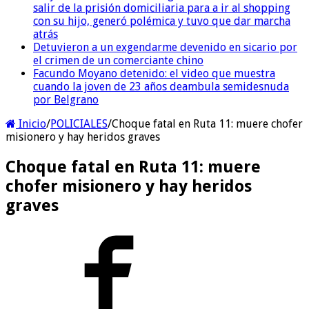
salir de la prisión domiciliaria para a ir al shopping
con su hijo, generó polémica y tuvo que dar marcha
atrás
Detuvieron a un exgendarme devenido en sicario por
el crimen de un comerciante chino
Facundo Moyano detenido: el video que muestra
cuando la joven de 23 años deambula semidesnuda
por Belgrano
Inicio
/
POLICIALES
/
Choque fatal en Ruta 11: muere chofer
misionero y hay heridos graves
Choque fatal en Ruta 11: muere
chofer misionero y hay heridos
graves