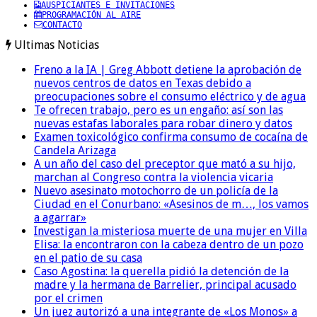
AUSPICIANTES E INVITACIONES
PROGRAMACIÓN AL AIRE
CONTACTO
Ultimas Noticias
Freno a la IA | Greg Abbott detiene la aprobación de
nuevos centros de datos en Texas debido a
preocupaciones sobre el consumo eléctrico y de agua
Te ofrecen trabajo, pero es un engaño: así son las
nuevas estafas laborales para robar dinero y datos
Examen toxicológico confirma consumo de cocaína de
Candela Arizaga
A un año del caso del preceptor que mató a su hijo,
marchan al Congreso contra la violencia vicaria
Nuevo asesinato motochorro de un policía de la
Ciudad en el Conurbano: «Asesinos de m…, los vamos
a agarrar»
Investigan la misteriosa muerte de una mujer en Villa
Elisa: la encontraron con la cabeza dentro de un pozo
en el patio de su casa
Caso Agostina: la querella pidió la detención de la
madre y la hermana de Barrelier, principal acusado
por el crimen
Un juez autorizó a una integrante de «Los Monos» a