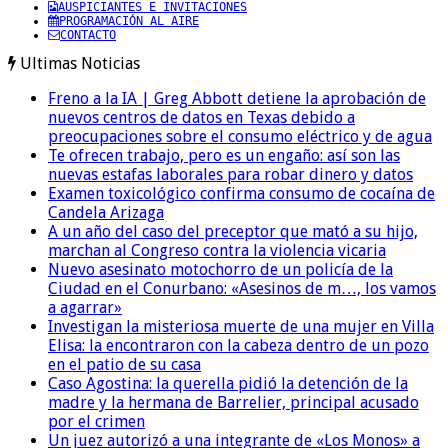
AUSPICIANTES E INVITACIONES
PROGRAMACIÓN AL AIRE
CONTACTO
Ultimas Noticias
Freno a la IA | Greg Abbott detiene la aprobación de
nuevos centros de datos en Texas debido a
preocupaciones sobre el consumo eléctrico y de agua
Te ofrecen trabajo, pero es un engaño: así son las
nuevas estafas laborales para robar dinero y datos
Examen toxicológico confirma consumo de cocaína de
Candela Arizaga
A un año del caso del preceptor que mató a su hijo,
marchan al Congreso contra la violencia vicaria
Nuevo asesinato motochorro de un policía de la
Ciudad en el Conurbano: «Asesinos de m…, los vamos
a agarrar»
Investigan la misteriosa muerte de una mujer en Villa
Elisa: la encontraron con la cabeza dentro de un pozo
en el patio de su casa
Caso Agostina: la querella pidió la detención de la
madre y la hermana de Barrelier, principal acusado
por el crimen
Un juez autorizó a una integrante de «Los Monos» a