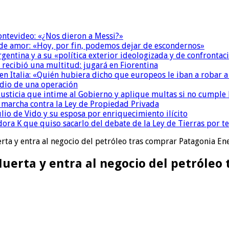
Montevideo: «¿Nos dieron a Messi?»
 de amor: «Hoy, por fin, podemos dejar de escondernos»
Argentina y a su «política exterior ideologizada y de confrontac
 recibió una multitud: jugará en Fiorentina
n Italia: «Quién hubiera dicho que europeos le iban a robar a
dio de una operación
la Justicia que intime al Gobierno y aplique multas si no cumple
a marcha contra la Ley de Propiedad Privada
io de Vido y su esposa por enriquecimiento ilícito
ora K que quiso sacarlo del debate de la Ley de Tierras por 
ta y entra al negocio del petróleo tras comprar Patagonia En
erta y entra al negocio del petróleo