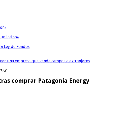
ión»
 un latino»
 la Ley de Fondos
tener una empresa que vende campos a extranjeros
ergy
 tras comprar Patagonia Energy