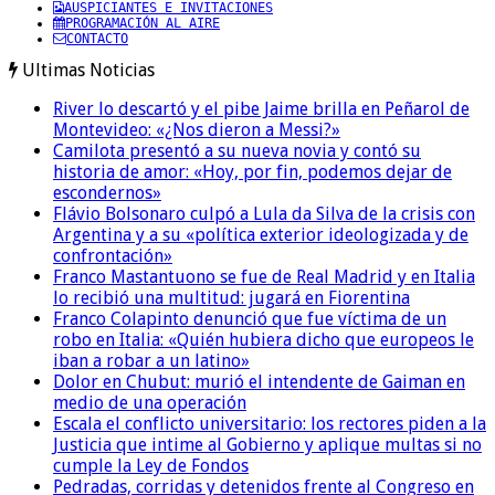
AUSPICIANTES E INVITACIONES
PROGRAMACIÓN AL AIRE
CONTACTO
Ultimas Noticias
River lo descartó y el pibe Jaime brilla en Peñarol de
Montevideo: «¿Nos dieron a Messi?»
Camilota presentó a su nueva novia y contó su
historia de amor: «Hoy, por fin, podemos dejar de
escondernos»
Flávio Bolsonaro culpó a Lula da Silva de la crisis con
Argentina y a su «política exterior ideologizada y de
confrontación»
Franco Mastantuono se fue de Real Madrid y en Italia
lo recibió una multitud: jugará en Fiorentina
Franco Colapinto denunció que fue víctima de un
robo en Italia: «Quién hubiera dicho que europeos le
iban a robar a un latino»
Dolor en Chubut: murió el intendente de Gaiman en
medio de una operación
Escala el conflicto universitario: los rectores piden a la
Justicia que intime al Gobierno y aplique multas si no
cumple la Ley de Fondos
Pedradas, corridas y detenidos frente al Congreso en