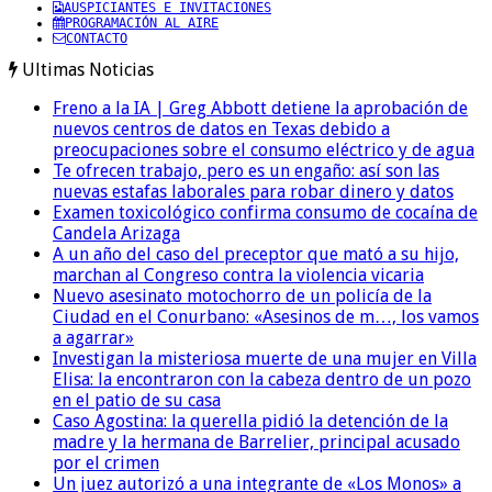
AUSPICIANTES E INVITACIONES
PROGRAMACIÓN AL AIRE
CONTACTO
Ultimas Noticias
Freno a la IA | Greg Abbott detiene la aprobación de
nuevos centros de datos en Texas debido a
preocupaciones sobre el consumo eléctrico y de agua
Te ofrecen trabajo, pero es un engaño: así son las
nuevas estafas laborales para robar dinero y datos
Examen toxicológico confirma consumo de cocaína de
Candela Arizaga
A un año del caso del preceptor que mató a su hijo,
marchan al Congreso contra la violencia vicaria
Nuevo asesinato motochorro de un policía de la
Ciudad en el Conurbano: «Asesinos de m…, los vamos
a agarrar»
Investigan la misteriosa muerte de una mujer en Villa
Elisa: la encontraron con la cabeza dentro de un pozo
en el patio de su casa
Caso Agostina: la querella pidió la detención de la
madre y la hermana de Barrelier, principal acusado
por el crimen
Un juez autorizó a una integrante de «Los Monos» a