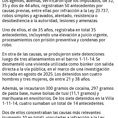
Los agentes, además, verificaron que los imputados, de 32,
35 y dos de 44 años, registraban 50 antecedentes por
causas previas, entre ellas por infracción a la Ley 23.737,
robos simples y agravados, atentado, resistencia o
desobediencia a la autoridad, lesiones y amenazas.
Uno de ellos, el de 35 años, registraba en total 35
antecedentes, incluyendo una elevación a juicio vigente,
procesamientos con prisión preventiva y condenas por
robo.
En otra de las causas, se produjeron siete detenciones
luego de tres allanamientos en el barrio 1-11-14. Se
desmanteló una vivienda utilizada como búnker con salida
directa a la vía pública, en el marco de una investigación
iniciada en agosto de 2025. Los detenidos son cuatro
hombres y tres mujeres, de entre 21 y 38 años.
Además, se incautaron 300 gramos de cocaína, 297 gramos
de pasta base, nueve bolsas de tusi (11,1 gramos) y
marihuana en envoltorios. De los siete detenidos en la Villa
1-11-14, cuatro sumaban un total de 14 antecedentes.
Dos de ellos concentraban las causas más relevantes
(sumando 10 en total), vinculadas a infracción a la Ley