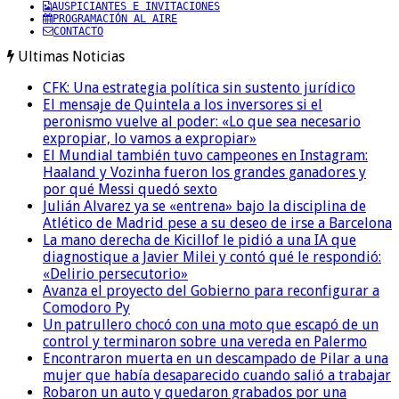
AUSPICIANTES E INVITACIONES
PROGRAMACIÓN AL AIRE
CONTACTO
Ultimas Noticias
CFK: Una estrategia política sin sustento jurídico
El mensaje de Quintela a los inversores si el
peronismo vuelve al poder: «Lo que sea necesario
expropiar, lo vamos a expropiar»
El Mundial también tuvo campeones en Instagram:
Haaland y Vozinha fueron los grandes ganadores y
por qué Messi quedó sexto
Julián Alvarez ya se «entrena» bajo la disciplina de
Atlético de Madrid pese a su deseo de irse a Barcelona
La mano derecha de Kicillof le pidió a una IA que
diagnostique a Javier Milei y contó qué le respondió:
«Delirio persecutorio»
Avanza el proyecto del Gobierno para reconfigurar a
Comodoro Py
Un patrullero chocó con una moto que escapó de un
control y terminaron sobre una vereda en Palermo
Encontraron muerta en un descampado de Pilar a una
mujer que había desaparecido cuando salió a trabajar
Robaron un auto y quedaron grabados por una