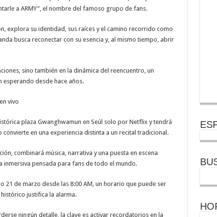
ntarle a ARMY”, el nombre del famoso grupo de fans.
n, explora su identidad, sus raíces y el camino recorrido como
banda busca reconectar con su esencia y, al mismo tiempo, abrir
nciones, sino también en la dinámica del reencuentro, un
n esperando desde hace años.
en vivo
 histórica plaza Gwanghwamun en Seúl solo por Netflix y tendrá
ESP
onvierte en una experiencia distinta a un recital tradicional.
ción, combinará música, narrativa y una puesta en escena
BU
ta inmersiva pensada para fans de todo el mundo.
do 21 de marzo desde las 8:00 AM, un horario que puede ser
tórico justifica la alarma.
HO
derse ningún detalle, la clave es activar recordatorios en la