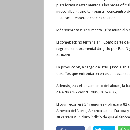
plataforma y estar atentos a las redes oficia
nuevo álbum, sino también al reencuentro d
—ARMY— espera desde hace años.
Más sorpresas: Documental, gira mundial y 
El comeback no termina ahí. Como parte de e
regreso, un documental dirigido por Bao Ng
ARIRANG.
La producción, a cargo de HYBE junto a This
desafíos que enfrentaron en esta nueva eta
Además, tras el lanzamiento del álbum, la b
de ARIRANG World Tour (2026-2027).
El tour recorrerá 34 regiones y ofrecerá 82 
América del Norte, América Latina, Europa y
su carrera y un claro indicio de que el fenó