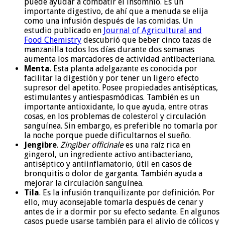
puede ayudar a combatir el insomnio. Es un
importante digestivo, de ahí que a menuda se elija
como una infusión después de las comidas. Un
estudio publicado en
Journal of Agricultural and
Food Chemistry
descubrió que beber cinco tazas de
manzanilla todos los días durante dos semanas
aumenta los marcadores de actividad antibacteriana.
Menta
. Esta planta adelgazante es conocida por
facilitar la digestión y por tener un ligero efecto
supresor del apetito. Posee propiedades antisépticas,
estimulantes y antiespasmódicas. También es un
importante antioxidante, lo que ayuda, entre otras
cosas, en los problemas de colesterol y circulación
sanguínea. Sin embargo, es preferible no tomarla por
la noche porque puede dificultarnos el sueño.
Jengibre
.
Zingiber officinale
es una raíz rica en
gingerol, un ingrediente activo antibacteriano,
antiséptico y antiinflamatorio, útil en casos de
bronquitis o dolor de garganta. También ayuda a
mejorar la circulación sanguínea.
Tila
. Es la infusión tranquilizante por definición. Por
ello, muy aconsejable tomarla después de cenar y
antes de ir a dormir por su efecto sedante. En algunos
casos puede usarse también para el alivio de cólicos y