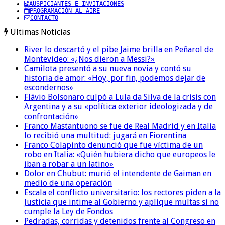
AUSPICIANTES E INVITACIONES
PROGRAMACIÓN AL AIRE
CONTACTO
Ultimas Noticias
River lo descartó y el pibe Jaime brilla en Peñarol de
Montevideo: «¿Nos dieron a Messi?»
Camilota presentó a su nueva novia y contó su
historia de amor: «Hoy, por fin, podemos dejar de
escondernos»
Flávio Bolsonaro culpó a Lula da Silva de la crisis con
Argentina y a su «política exterior ideologizada y de
confrontación»
Franco Mastantuono se fue de Real Madrid y en Italia
lo recibió una multitud: jugará en Fiorentina
Franco Colapinto denunció que fue víctima de un
robo en Italia: «Quién hubiera dicho que europeos le
iban a robar a un latino»
Dolor en Chubut: murió el intendente de Gaiman en
medio de una operación
Escala el conflicto universitario: los rectores piden a la
Justicia que intime al Gobierno y aplique multas si no
cumple la Ley de Fondos
Pedradas, corridas y detenidos frente al Congreso en