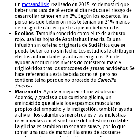
un
metaanálisis
realizado en 2015, se demostró que
beber una taza de té verde al día reducía el riesgo de
desarrollar cáncer en un 2%. Según los expertos, las
personas que bebieron más té tenían un 21% menos
de riesgo de cáncer que los que no bebieron té.
Rooibos
. También conocido como el té de arbusto
rojo, usa las hojas de Aspalathus linearis. Es una
infusión sin cafeína originaria de Sudáfrica que se
puede beber con o sin leche. Los estudios le atribuyen
efectos antioxidantes y anticancerígenos. Puede
ayudar a reducir los niveles de colesterol malo y
triglicéridos tras los atracones de grasas navideños. Se
hace referencia a esta bebida como té, pero no
contiene teína porque no procede de
Camellia
Sinensis
.
Manzanilla
. Ayuda a mejorar el metabolismo.
Además, y gracias a que contiene glicina, un
aminoácido que alivia los espasmos musculares
propios del empacho y la indigestión, también ayuda
a aliviar los calambres menstruales y las molestias
relacionadas con el síndrome del intestino irritable.
La glicina es también un sedante suave, por lo que
tomar una taza de manzanilla antes de acostarse