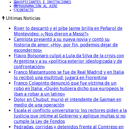
AUSPICIANTES E INVITACIONES
PROGRAMACIÓN AL AIRE
CONTACTO
Ultimas Noticias
River lo descartó y el pibe Jaime brilla en Peñarol de
Montevideo: «¿Nos dieron a Messi?»
Camilota presentó a su nueva novia y contó su
historia de amor: «Hoy, por fin, podemos dejar de
escondernos»
Flávio Bolsonaro culpó a Lula da Silva de la crisis con
Argentina y a su «política exterior ideologizada y de
confrontación»
Franco Mastantuono se fue de Real Madrid y en Italia
lo recibió una multitud: jugará en Fiorentina
Franco Colapinto denunció que fue víctima de un
robo en Italia: «Quién hubiera dicho que europeos le
iban a robar a un latino»
Dolor en Chubut: murió el intendente de Gaiman en
medio de una operación
Escala el conflicto universitario: los rectores piden a la
Justicia que intime al Gobierno y aplique multas si no
cumple la Ley de Fondos
Pedradas, corridas y detenidos frente al Congreso en