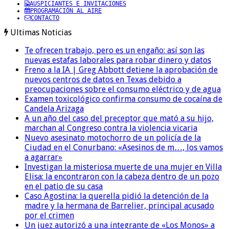
AUSPICIANTES E INVITACIONES
PROGRAMACIÓN AL AIRE
CONTACTO
Ultimas Noticias
Te ofrecen trabajo, pero es un engaño: así son las
nuevas estafas laborales para robar dinero y datos
Freno a la IA | Greg Abbott detiene la aprobación de
nuevos centros de datos en Texas debido a
preocupaciones sobre el consumo eléctrico y de agua
Examen toxicológico confirma consumo de cocaína de
Candela Arizaga
A un año del caso del preceptor que mató a su hijo,
marchan al Congreso contra la violencia vicaria
Nuevo asesinato motochorro de un policía de la
Ciudad en el Conurbano: «Asesinos de m…, los vamos
a agarrar»
Investigan la misteriosa muerte de una mujer en Villa
Elisa: la encontraron con la cabeza dentro de un pozo
en el patio de su casa
Caso Agostina: la querella pidió la detención de la
madre y la hermana de Barrelier, principal acusado
por el crimen
Un juez autorizó a una integrante de «Los Monos» a