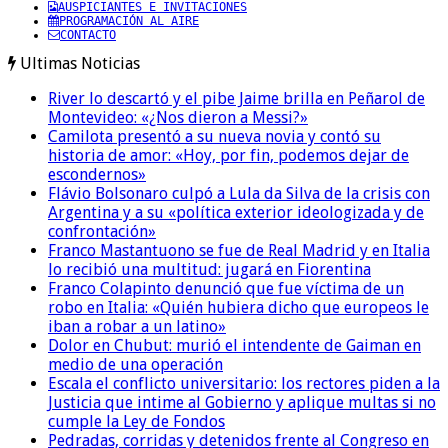
AUSPICIANTES E INVITACIONES
PROGRAMACIÓN AL AIRE
CONTACTO
Ultimas Noticias
River lo descartó y el pibe Jaime brilla en Peñarol de
Montevideo: «¿Nos dieron a Messi?»
Camilota presentó a su nueva novia y contó su
historia de amor: «Hoy, por fin, podemos dejar de
escondernos»
Flávio Bolsonaro culpó a Lula da Silva de la crisis con
Argentina y a su «política exterior ideologizada y de
confrontación»
Franco Mastantuono se fue de Real Madrid y en Italia
lo recibió una multitud: jugará en Fiorentina
Franco Colapinto denunció que fue víctima de un
robo en Italia: «Quién hubiera dicho que europeos le
iban a robar a un latino»
Dolor en Chubut: murió el intendente de Gaiman en
medio de una operación
Escala el conflicto universitario: los rectores piden a la
Justicia que intime al Gobierno y aplique multas si no
cumple la Ley de Fondos
Pedradas, corridas y detenidos frente al Congreso en