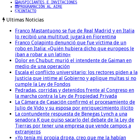
AUSPICIANTES E INVITACIONES
PROGRAMACIÓN AL AIRE
CONTACTO
Ultimas Noticias
Franco Mastantuono se fue de Real Madrid y en Italia
lo recibió una multitud: jugará en Fiorentina
Franco Colapinto denunció que fue víctima de un
robo en Italia: «Quién hubiera dicho que europeos le
iban a robar a un latino»
Dolor en Chubut: murió el intendente de Gaiman en
medio de una operación
Escala el conflicto universitario: los rectores piden a la
Justicia que intime al Gobierno y aplique multas si no
cumple la Ley de Fondos
Pedradas, corridas y detenidos frente al Congreso en
la marcha contra la Ley de Propiedad Privada
La Cámara de Casación confirmó el procesamiento de
Julio de Vido y su esposa por enriquecimiento ilícito
La contundente respuesta de Benegas Lynch a una
senadora K que quiso sacarlo del debate de la Ley de
Tierras por tener una empresa que vende campos a
extranjeros
«Yo tenía mi propia droga, creo que me la habían