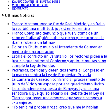
AUSPICIANTES E INVITACIONES
PROGRAMACIÓN AL AIRE
CONTACTO
Ultimas Noticias
Franco Mastantuono se fue de Real Madrid y en Italia
lo recibió una multitud: jugará en Fiorentina
Franco Colapinto denunció que fue víctima de un
robo en Italia: «Quién hubiera dicho que europeos le
iban a robar a un latino»
Dolor en Chubut: murió el intendente de Gaiman en
medio de una operación
Escala el conflicto universitario: los rectores piden a la
Justicia que intime al Gobierno y aplique multas si no
cumple la Ley de Fondos
Pedradas, corridas y detenidos frente al Congreso en
la marcha contra la Ley de Propiedad Privada
La Cámara de Casación confirmó el procesamiento de
Julio de Vido y su esposa por enriquecimiento ilícito
La contundente respuesta de Benegas Lynch a una
senadora K que quiso sacarlo del debate de la Ley de
Tierras por tener una empresa que vende campos a
extranjeros
«Yo tenía mi propia droga, creo que me la habían